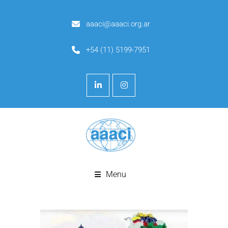
aaaci@aaaci.org.ar
+54 (11) 5199-7951
Menu