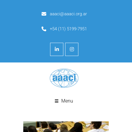
aaaci@aaaci.org.ar
+54 (11) 5199-7951
Menu