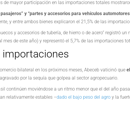
os de mayor participación en las importaciones totales mostrar
 pasajeros” y “partes y accesorios para vehículos automotores
mente, y entre ambos bienes explicaron el 21,5% de las importaci
huecos y accesorios de tubería, de hierro o de acero” registró u
 mes de este año) y representó el 5,7% de las importaciones tota
a importaciones
comercio bilateral en los próximos meses, Abeceb vaticinó que
e
agravado por la sequía que golpea al sector agropecuario.
il continúen moviéndose a un ritmo menor que el del año pasado
an relativamente estables –
dado el bajo peso del agro
y la fuer