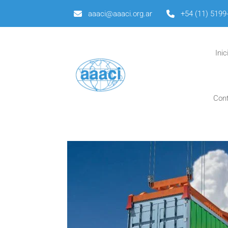
aaaci@aaaci.org.ar
+54 (11) 5199
Inic
Con