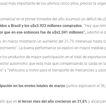
ensual más importante de los últimos cinco años, precisó la orga
comercial en el primer trimestre del año acumuló un déficit de 
didos a Brasil y los u$s3.923 millones comprados.
“Hay que remo
or que en ese entonces fue de u$s2.041 millones”,
advirtió el
ones, en marzo mostraron un aumento del 21,7% interanual hasta 
crecimiento”. La buena performance se explicó en mayor medida 
tre los productos de mayor participación en el total de exporta
sector automotriz que está más que compensando la caída en la
os” y “Vehículos a motor para el transporte de mercancías y uso
ipación en los envíos totales de marzo
(juntos explicaron el 36,
alló que en
el tercer mes del año crecieron un 31,6%
y alcanzar