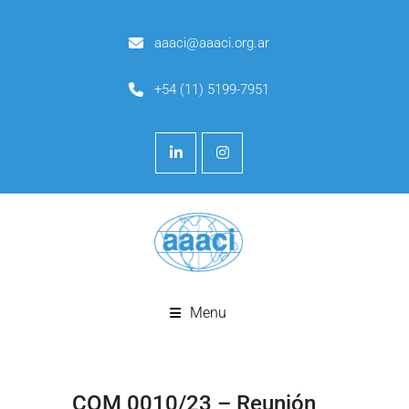
aaaci@aaaci.org.ar
+54 (11) 5199-7951
Menu
COM 0010/23 – Reunión