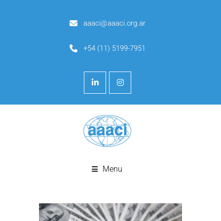
aaaci@aaaci.org.ar
+54 (11) 5199-7951
Menu