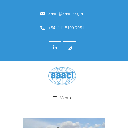
aaaci@aaaci.org.ar
+54 (11) 5199-7951
Menu