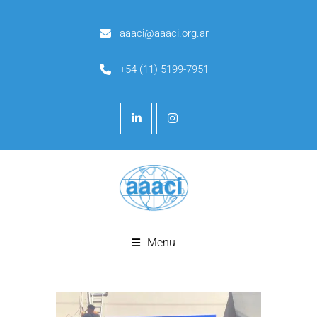
aaaci@aaaci.org.ar
+54 (11) 5199-7951
Menu