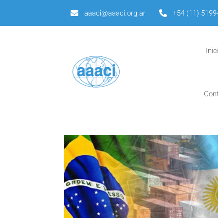
aaaci@aaaci.org.ar
+54 (11) 5199
Inic
Con