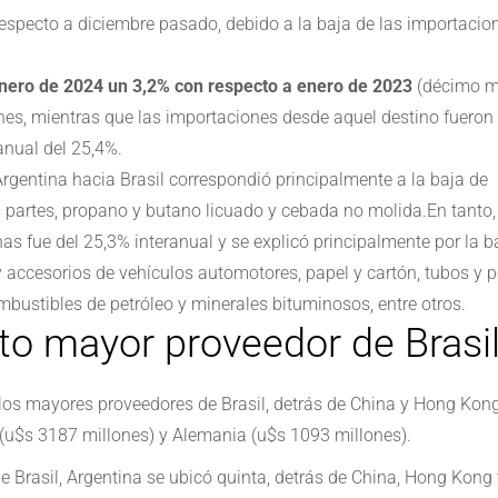
especto a diciembre pasado, debido a la baja de las importacio
enero de 2024 un 3,2% con respecto a enero de 2023
(décimo 
nes, mientras que las importaciones desde aquel destino fueron
anual del 25,4%.
Argentina hacia Brasil correspondió principalmente a la baja de
s partes, propano y butano licuado y cebada no molida.En tanto,
as fue del 25,3% interanual y se explicó principalmente por la b
 accesorios de vehículos automotores, papel y cartón, tubos y pe
mbustibles de petróleo y minerales bituminosos, entre otros.
rto mayor proveedor de Brasi
 los mayores proveedores de Brasil,
detrás de China y Hong Kong
(u$s 3187 millones) y Alemania (u$s 1093 millones).
e Brasil, Argentina se ubicó quinta, detrás de China, Hong Kong 