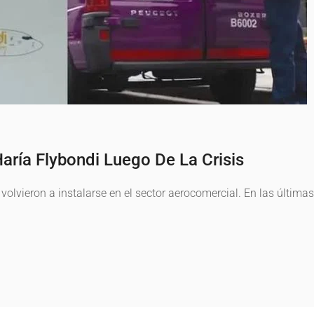
aría Flybondi Luego De La Crisis
volvieron a instalarse en el sector aerocomercial. En las última