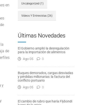
Uncategorized
(1)
nes en
Videos Y Entrevistas
(26)
mes
 de
Últimas Novedades
 la
El Gobierno amplió la desregulación
aja de
para la importación de alimentos
rfiles
Ago 05
0
l
Buques demorados, cargas desviadas
y pérdidas millonarias: la factura del
conflicto portuario
 y
Ago 05
0
y
El cambio de rubro que haría Flybondi