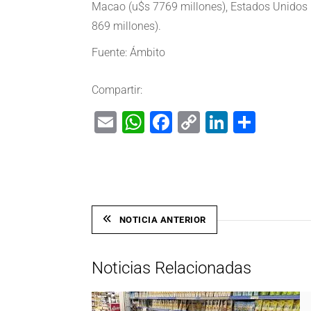
Macao (u$s 7769 millones), Estados Unidos 
869 millones).
Fuente: Ámbito
Compartir:
Email
WhatsApp
Facebook
Copy
LinkedIn
Shar
Link
NOTICIA ANTERIOR
Noticias Relacionadas