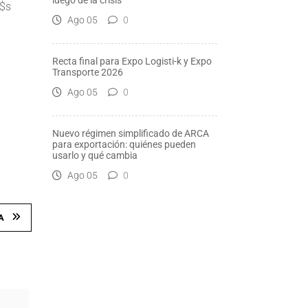
luego de la crisis
u$s
Ago 05
0
Recta final para Expo Logisti-k y Expo
Transporte 2026
Ago 05
0
Nuevo régimen simplificado de ARCA
para exportación: quiénes pueden
usarlo y qué cambia
Ago 05
0
A