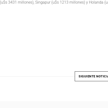
(u$s 3431 millones), Singapur (u$s 1213 millones) y Holanda (
e
SIGUIENTE NOTICI