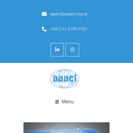
aaaci@aaaci.org.ar
+54 (11) 5199-7951
Menu