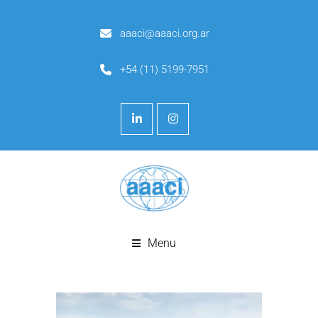
aaaci@aaaci.org.ar
+54 (11) 5199-7951
Menu