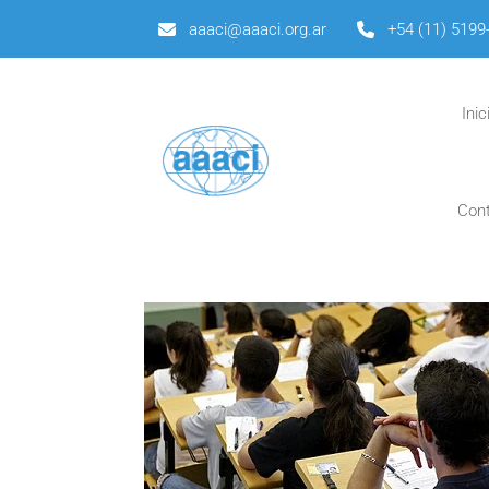
aaaci@aaaci.org.ar
+54 (11) 5199
Inic
Con