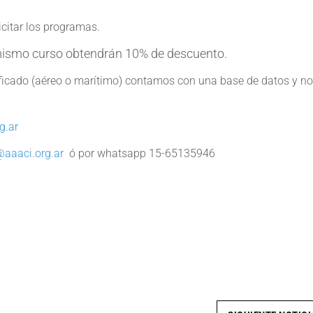
icitar los programas.
mismo curso obtendrán 10% de descuento.
tificado (aéreo o marítimo) contamos con una base de datos y n
g.ar
aaaci.org.ar
ó por whatsapp 15-65135946
e