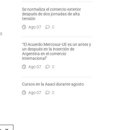
Se normaliza el comercio exterior
después de dos jornadas de alta
tensión
Ago 07
0
os
“El Acuerdo Mercosur-UE es un antes y
un después en la inserción de
Argentina en el comercio
internacional”
Ago 07
0
Cursos en la Aaaci durante agosto
Ago 07
0