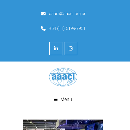
aaaci@aaaci.org.ar
+54 (11) 5199-7951
Menu