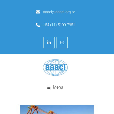
aaaci@aaaci.org.ar
+54 (11) 5199-7951
Menu