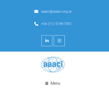
aaaci@aaaci.org.ar
+54 (11) 5199-7951
Menu