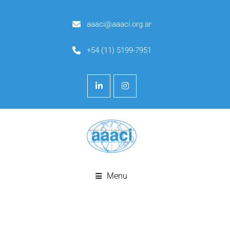
aaaci@aaaci.org.ar
+54 (11) 5199-7951
Menu