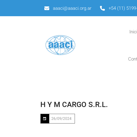
aaaci@aaaci.org.ar
+54 (11) 5199
Inic
Con
H Y M CARGO S.R.L.
26/09/2024