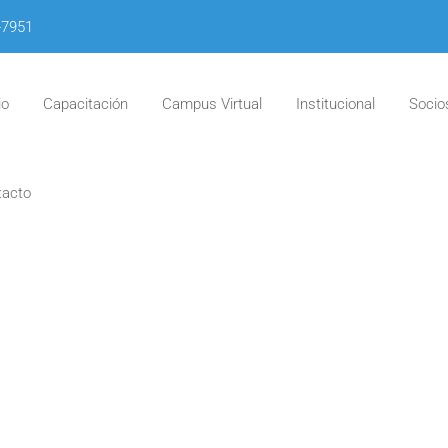
-7951
io
Capacitación
Campus Virtual
Institucional
Socio
tacto