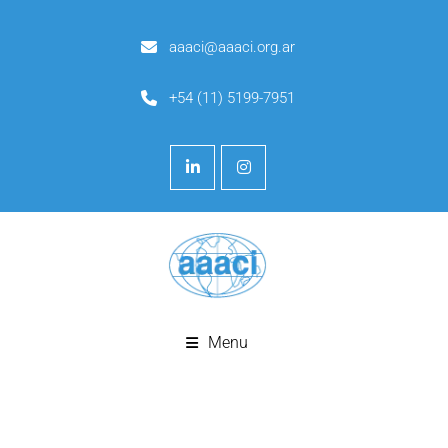
aaaci@aaaci.org.ar
+54 (11) 5199-7951
Menu