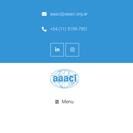
aaaci@aaaci.org.ar
+54 (11) 5199-7951
Menu