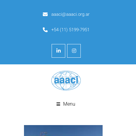
aaaci@aaaci.org.ar
+54 (11) 5199-7951
Menu