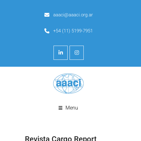
aaaci@aaaci.org.ar
+54 (11) 5199-7951
Menu
Revista Cargo Report