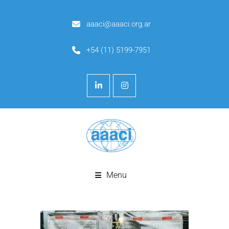
aaaci@aaaci.org.ar
+54 (11) 5199-7951
Menu