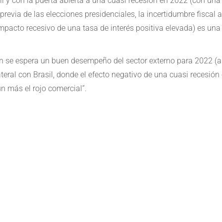
l y con la puerta abierta a una cuasi recesión en 2022 (con un
previa de las elecciones presidenciales, la incertidumbre fiscal an
impacto recesivo de una tasa de interés positiva elevada) es un
ien se espera un buen desempeño del sector externo para 2022 (
teral con Brasil, donde el efecto negativo de una cuasi recesión
 más el rojo comercial”.
e