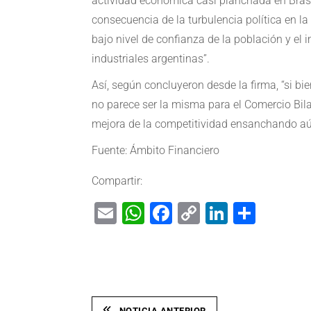
actividad económica casi planchada en Brasi
consecuencia de la turbulencia política en la 
bajo nivel de confianza de la población y el 
industriales argentinas”.
Así, según concluyeron desde la firma, “si b
no parece ser la misma para el Comercio Bila
mejora de la competitividad ensanchando aún
Fuente: Ámbito Financiero
Compartir:
Email
WhatsApp
Facebook
Copy
LinkedIn
Shar
Link
NOTICIA ANTERIOR