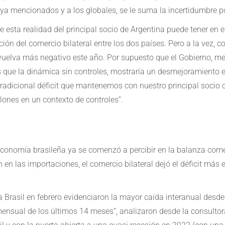
 ya mencionados y a los globales, se le suma la incertidumbre po
 esta realidad del principal socio de Argentina puede tener en e
ón del comercio bilateral entre los dos países. Pero a la vez,
e vuelva más negativo este año. Por supuesto que el Gobierno, m
s que la dinámica sin controles, mostraría un desmejoramiento e
 tradicional déficit que mantenemos con nuestro principal soci
ones en un contexto de controles”.
 economía brasileña ya se comenzó a percibir en la balanza come
 en las importaciones, el comercio bilateral dejó el déficit má
 a Brasil en febrero evidenciaron la mayor caída interanual desd
ensual de los últimos 14 meses”, analizaron desde la consultora