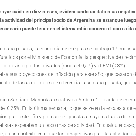
mayor caída en diez meses, evidenciando un dato más negativo
a actividad del principal socio de Argentina se estanque lueg
 escenario puede tener en el intercambio comercial, con caída d
 semana pasada, la economía de ese país se contrajo 1% mensua
fundidos por el Ministerio de Economía, la perspectiva de creci
lo previsto por los privados (ronda el 0,5%) y el FMI (0,3%).
alza sus proyecciones de inflación para este año, que pasaron 
mento de tasas de interés de referencia la semana pasada, que 
ómico Santiago Manoukian sostuvo a Ámbito: “La caída de enero 
l 0,25%. En la última semana, lo que se ve en la encuesta de ex
ción para este año y por eso se apuesta a mayores tasas de inte
nalistas esperaban un poco más de actividad. En cualquier caso
e, en un contexto en el que las perspectivas para la actividad e