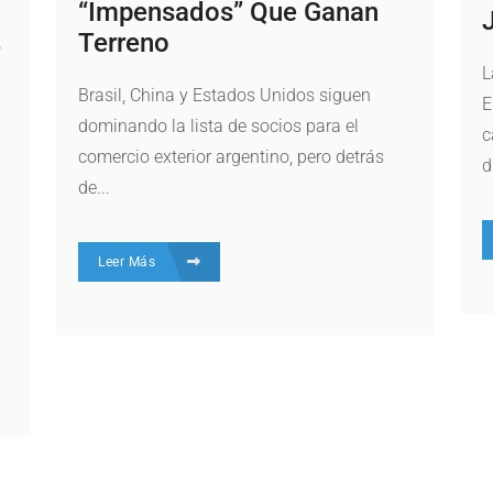
“impensados” Que Ganan
Terreno
L
Brasil, China y Estados Unidos siguen
E
dominando la lista de socios para el
c
comercio exterior argentino, pero detrás
d
de...
y
Leer Más