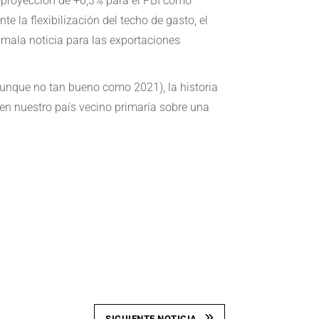
a proyección de +0,3% para el PBI como
te la flexibilización del techo de gasto, el
a mala noticia para las exportaciones
aunque no tan bueno como 2021), la historia
 en nuestro país vecino primaría sobre una
SIGUIENTE NOTICIA