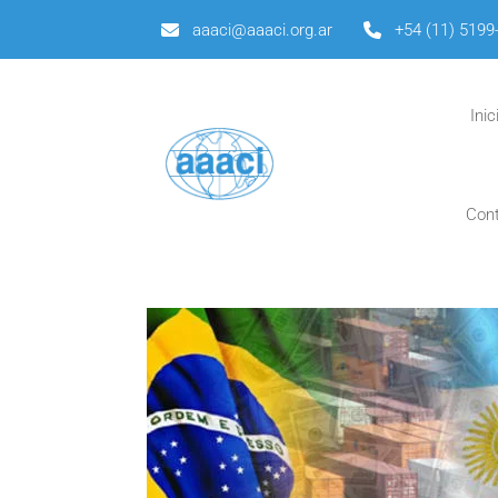
aaaci@aaaci.org.ar
+54 (11) 5199
Inic
Con