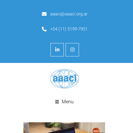
aaaci@aaaci.org.ar
+54 (11) 5199-7951
Menu