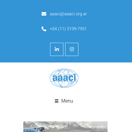
aaaci@aaaci.org.ar
+54 (11) 5199-7951
Menu