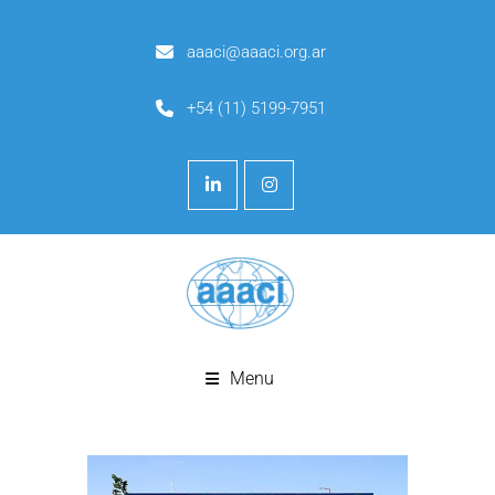
aaaci@aaaci.org.ar
+54 (11) 5199-7951
Menu