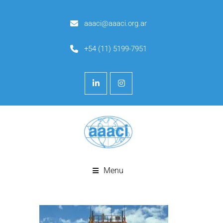
aaaci@aaaci.org.ar
+54 (11) 5199-7951
Menu