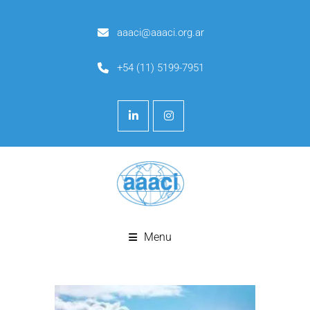
aaaci@aaaci.org.ar
+54 (11) 5199-7951
Menu