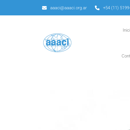
aaaci@aaaci.org.ar
+54 (11) 5199
Inic
Con