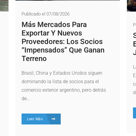
Publicado el 07/08/2026
Más Mercados Para
P
Exportar Y Nuevos
Proveedores: Los Socios
“impensados” Que Ganan
Terreno
L
Brasil, China y Estados Unidos siguen
E
dominando la lista de socios para el
c
comercio exterior argentino, pero detrás
d
de...
y
Leer Más