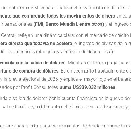
 del gobierno de Milei para analizar el movimiento de dólares lo r
ento que comprende todos los movimientos de dinero
vincula
s internacionales
(FMI, Banco Mundial, entre otros)
y el ingreso 
Central, reflejan una dinámica clara: con el mercado de crédito 
jera directa que todavía no acelera
, el ingreso de divisas de la
de los argentinos (blanqueos y emisión de deuda local).
vincula con la salida de dólares
. Mientras el Tesoro paga ‘cas
 ritmo de compra de dólares
. Es un segmento habitualmente cla
o y la previa electoral de 2025, y explica el mayor rojo en el bal
ados por Profit Consultores,
suma US$39.032 millones.
nda o salida de dólares por la cuenta financiera en lo que va de
nsual se frenó luego del triunfo del Gobierno en las elecciones,
 dólares para poder pagar vencimientos de deuda en moneda extr