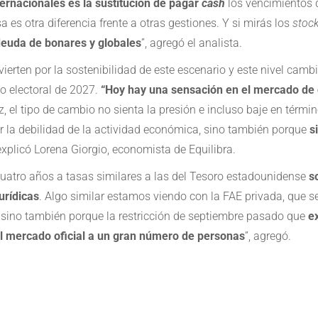
ernacionales es la sustitución de pagar
cash
los vencimientos 
 es otra diferencia frente a otras gestiones. Y si mirás los
stoc
deuda de bonares y globales
”, agregó el analista.
ierten por la sostenibilidad de este escenario y este nivel cambi
o electoral de 2027.
“Hoy hay una sensación en el mercado de q
z, el tipo de cambio no sienta la presión e incluso baje en térm
r la debilidad de la actividad económica, sino también porque
s
explicó Lorena Giorgio, economista de Equilibra.
uatro años a tasas similares a las del Tesoro estadounidense
s
urídicas
. Algo similar estamos viendo con la FAE privada, que s
l, sino también porque la restricción de septiembre pasado que
e
el mercado oficial a un gran número de personas
”, agregó.