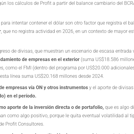
gún los cálculos de Profit a partir del balance cambiario del BCR
ara intentar contener el dólar son otro factor que registra el b
r
, que no registra actividad en 2026, en un contexto de mayor e
greso de divisas, que muestran un escenario de escasa entrada ví
damiento de empresas en el exterior
(suma US$18.586 millones
s, como el FMI (dentro del programa por US$20.000 adicionales
t, esta línea suma US$20.168 millones desde 2024.
e empresas vía ON y otros instrumentos
y el aporte de divisa
o) en el período.
o aporte de la inversión directa o de portafolio,
que es algo di
man como algo positivo, porque le quita eventual volatilidad al 
de Profit Consultores.