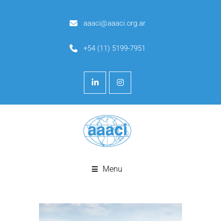
aaaci@aaaci.org.ar
+54 (11) 5199-7951
Menu