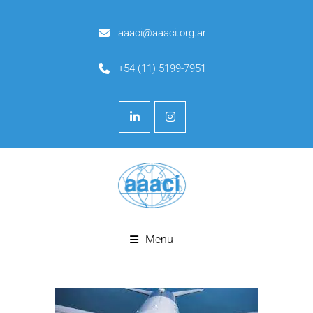
aaaci@aaaci.org.ar
+54 (11) 5199-7951
Menu