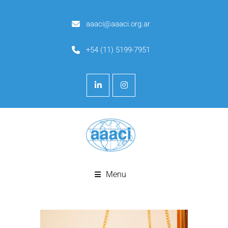
aaaci@aaaci.org.ar
+54 (11) 5199-7951
Menu