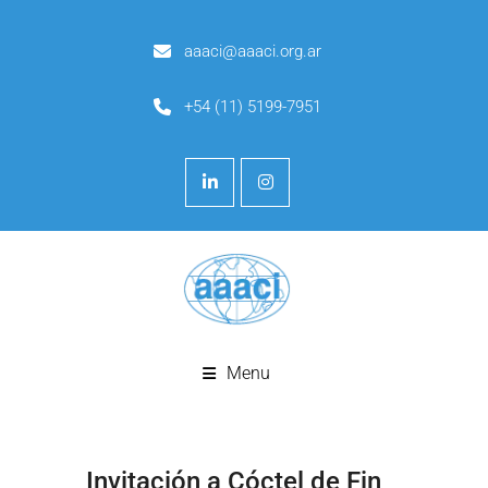
aaaci@aaaci.org.ar
+54 (11) 5199-7951
Menu
Invitación a Cóctel de Fin