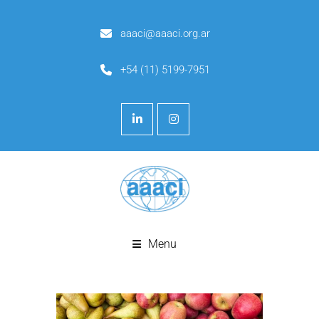
aaaci@aaaci.org.ar
+54 (11) 5199-7951
Menu