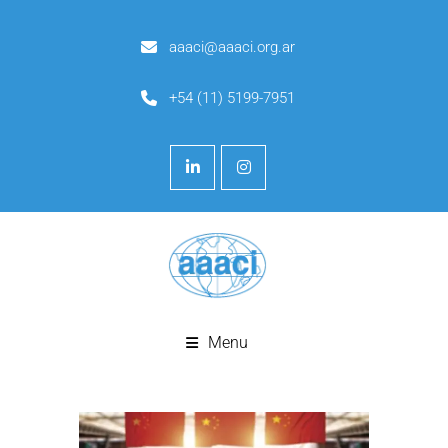
aaaci@aaaci.org.ar
+54 (11) 5199-7951
Menu