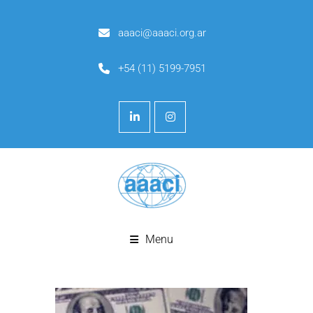
aaaci@aaaci.org.ar
+54 (11) 5199-7951
Menu