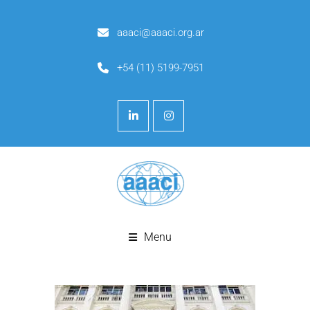
aaaci@aaaci.org.ar
+54 (11) 5199-7951
Menu