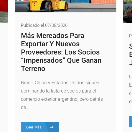
Publicado el 07/08/2026
Más Mercados Para
P
Exportar Y Nuevos
Proveedores: Los Socios
“impensados” Que Ganan
Terreno
L
Brasil, China y Estados Unidos siguen
E
dominando la lista de socios para el
c
comercio exterior argentino, pero detrás
d
de...
y
Leer Más