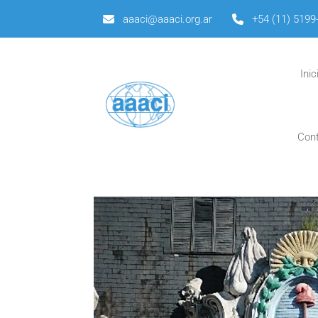
aaaci@aaaci.org.ar
+54 (11) 5199
Inic
Con