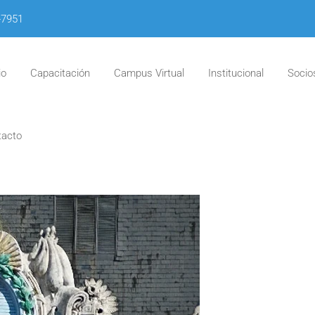
-7951
io
Capacitación
Campus Virtual
Institucional
Socio
tacto