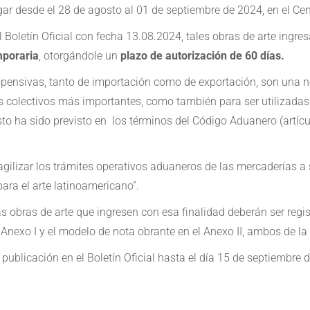
ar desde el 28 de agosto al 01 de septiembre de 2024, en el Ce
Boletín Oficial con fecha 13.08.2024, tales obras de arte ingre
mporaria
, otorgándole un
plazo de autorización de 60 días.
suspensivas, tanto de importación como de exportación, son una 
r los colectivos más importantes, como también para ser utilizad
. Esto ha sido previsto en los términos del Código Aduanero (artí
agilizar los trámites operativos aduaneros de las mercaderías a
ara el arte latinoamericano”.
as obras de arte que ingresen con esa finalidad deberán ser reg
Anexo I y el modelo de nota obrante en el Anexo II, ambos de 
publicación en el Boletín Oficial hasta el día 15 de septiembre 