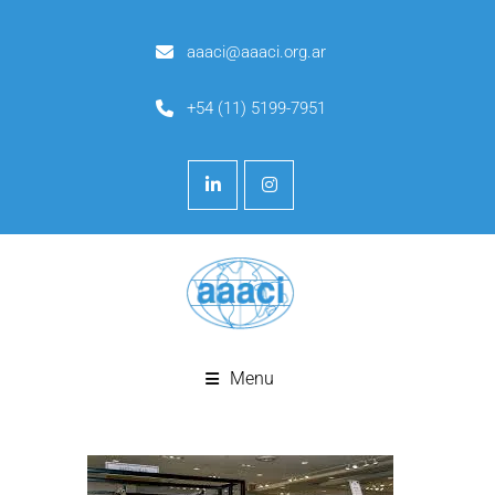
aaaci@aaaci.org.ar
+54 (11) 5199-7951
Menu