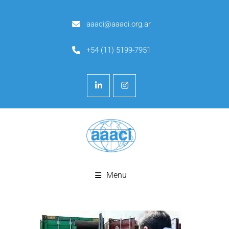
aaaci@aaaci.org.ar
+54 (11) 5199-7951
Menu