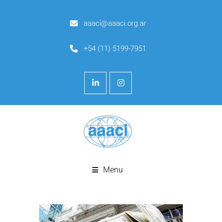
aaaci@aaaci.org.ar
+54 (11) 5199-7951
Menu