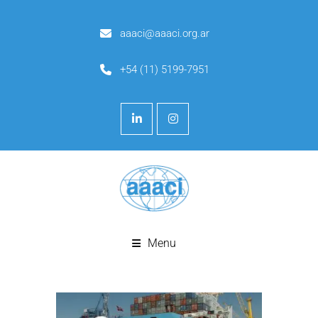
aaaci@aaaci.org.ar
+54 (11) 5199-7951
Menu