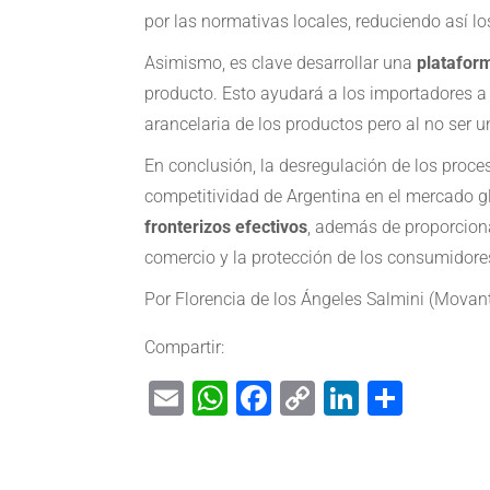
por las normativas locales, reduciendo así lo
Asimismo, es clave desarrollar una
platafor
producto. Esto ayudará a los importadores a 
arancelaria de los productos pero al no ser u
En conclusión, la desregulación de los proc
competitividad de Argentina en el mercado g
fronterizos efectivos
, además de proporcionar
comercio y la protección de los consumidore
Por
Florencia de los Ángeles Salmini (Movan
Compartir:
Email
WhatsApp
Facebook
Copy
LinkedIn
Shar
Link