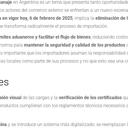
uanaje
en Argentina es un tema que presenta tanto oportunidade
 los actores del comercio exterior se enfrentan a un nuevo escen
a en vigor hoy, 6 de febrero de 2025
, implica la
eliminación de 
que transforma radicalmente el proceso de importación.
ámites aduaneros y facilitar el flujo de bienes
, reduciendo costo
a norma para
mantener la seguridad y calidad de los productos
q
 Es importante que los importadores asuman la responsabilidad 
as locales como parte de sus procesos y no que esto sea una c
es
isión visual
de las cargas y la
verificación de los certificados
qu
productos cumplieran con los reglamentos técnicos necesarios 
mina
y se introduce un sistema más digitalizado: se reemplazan l