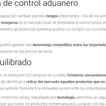
a de control aduanero
sregulación también plantea
riesgos
importantes. Uno de los pri
o inseguros
en el mercado local. Al eliminarse el control previo
ementos de protección personal podrían no cumplir con los está
 podría generar una
desventaja competitiva entre los importad
torsión en los precios de venta.
ilibrado
ón, la resolución 237 propone en su texto
fortalecer mecanismos 
de identificar y
retirar del mercado aquellos productos que no
que también fomentará la competencia leal entre los importadore
e monitoreo eficaz, respaldado por
tecnología
, permitiría un se
ntizar que todos los productos comercializados cumplan con los 