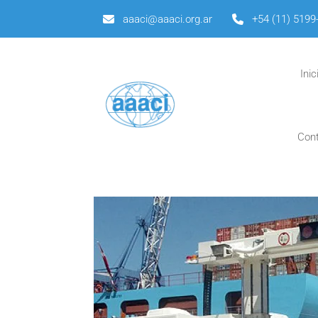
aaaci@aaaci.org.ar
+54 (11) 5199
Inic
Con