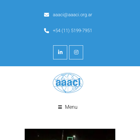
aaaci@aaaci.org.ar
+54 (11) 5199-7951
Menu