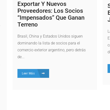
Exportar Y Nuevos
Proveedores: Los Socios
“impensados” Que Ganan
Terreno
L
Brasil, China y Estados Unidos siguen
E
dominando la lista de socios para el
c
comercio exterior argentino, pero detrás
d
de...
y
Leer Más