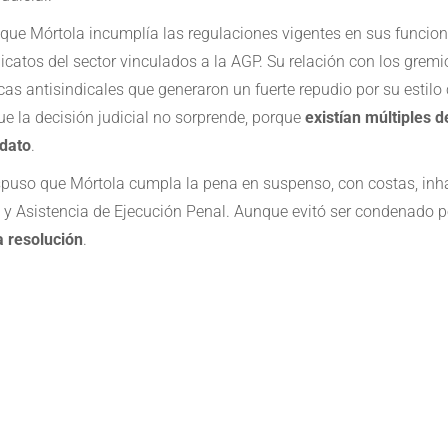
ue Mórtola incumplía las regulaciones vigentes en sus funcione
dicatos del sector vinculados a la AGP. Su relación con los gre
s antisindicales que generaron un fuerte repudio por su estilo c
e la decisión judicial no sorprende, porque
existían múltiples 
dato
.
ispuso que Mórtola cumpla la pena en suspenso, con costas, inhab
l y Asistencia de Ejecución Penal. Aunque evitó ser condenado p
a resolución
.
e