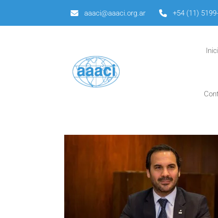
aaaci@aaaci.org.ar
+54 (11) 5199
Inic
Con