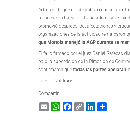
Además de que era de público conocimiento q
persecución hacia los trabajadores y los sin
promovió despidos, desafectaciones y práctica
organizaciones de la actividad remarcaron qu
que Mórtola manejó la AGP durante su man
El fallo firmado por el juez Daniel Rafecas d
bajo la supervisión de la Dirección de Contro
confirmaron que
todas las partes apelarán l
Fuente: Notitrans
Compartir:
Email
WhatsApp
Facebook
Copy
LinkedIn
Shar
Link