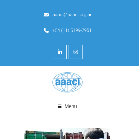
aaaci@aaaci.org.ar
+54 (11) 5199-7951
Menu