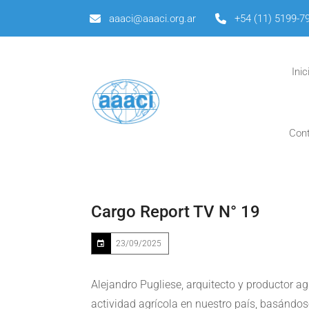
aaaci@aaaci.org.ar
+54 (11) 5199-7
Inic
Con
Cargo Report TV N° 19
23/09/2025
Alejandro Pugliese, arquitecto y productor ag
actividad agrícola en nuestro país, basándos