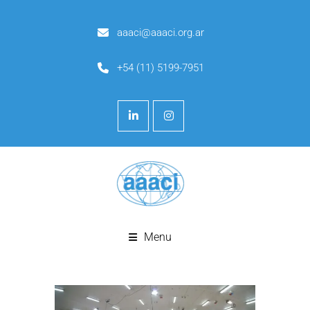
aaaci@aaaci.org.ar
+54 (11) 5199-7951
Menu