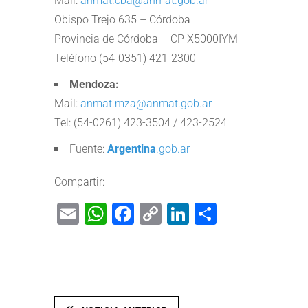
Mail:
anmat.cba@anmat.gob.ar
Obispo Trejo 635 – Córdoba
Provincia de Córdoba – CP X5000IYM
Teléfono (54-0351) 421-2300
Mendoza:
Mail:
anmat.mza@anmat.gob.ar
Tel: (54-0261) 423-3504 / 423-2524
Fuente:
Argentina
.gob.ar
Compartir:
Email
WhatsApp
Facebook
Copy
LinkedIn
Share
Link