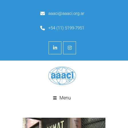
aaaci@aaaci.org.ar
+54 (11) 5199-7951
Menu