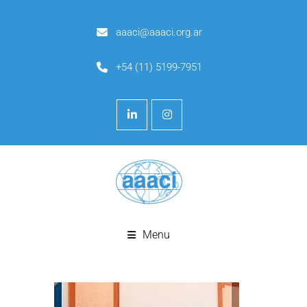
aaaci@aaaci.org.ar
+54 (11) 5199-7951
Menu