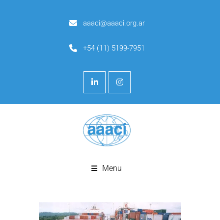
aaaci@aaaci.org.ar
+54 (11) 5199-7951
Menu